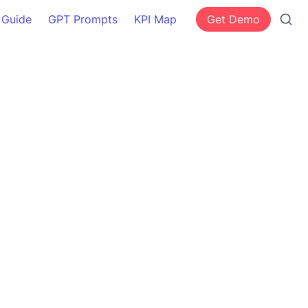
 Guide
GPT Prompts
KPI Map
Get Demo